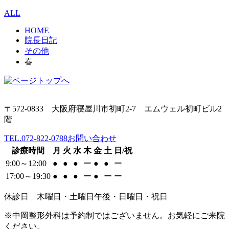
ALL
HOME
院長日記
その他
春
〒572-0833 大阪府寝屋川市初町2-7 エムウェル初町ビル2
階
TEL.072-822-0788
お問い合わせ
診療時間
月
火
水
木
金
土
日/祝
9:00～12:00
●
●
●
ー
●
●
ー
17:00～19:30
●
●
●
ー
●
ー
ー
休診日 木曜日・土曜日午後・日曜日・祝日
※中岡整形外科は予約制ではございません。お気軽にご来院
ください。