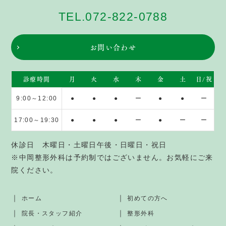
TEL.072-822-0788
お問い合わせ
診療時間
月
火
水
木
金
土
日/祝
9:00～12:00
●
●
●
ー
●
●
ー
17:00～19:30
●
●
●
ー
●
ー
ー
休診日 木曜日・土曜日午後・日曜日・祝日
※中岡整形外科は予約制ではございません。お気軽にご来
院ください。
ホーム
初めての方へ
院長・スタッフ紹介
整形外科