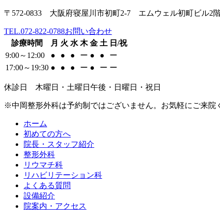
〒572-0833 大阪府寝屋川市初町2-7 エムウェル初町ビル2
TEL.072-822-0788
お問い合わせ
診療時間
月
火
水
木
金
土
日/祝
9:00～12:00
●
●
●
ー
●
●
ー
17:00～19:30
●
●
●
ー
●
ー
ー
休診日 木曜日・土曜日午後・日曜日・祝日
※中岡整形外科は予約制ではございません。お気軽にご来院
ホーム
初めての方へ
院長・スタッフ紹介
整形外科
リウマチ科
リハビリテーション科
よくある質問
設備紹介
院案内・アクセス